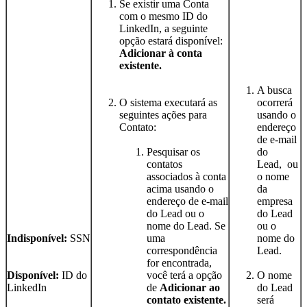
Se existir uma Conta
com o mesmo ID do
LinkedIn, a seguinte
opção estará disponível:
Adicionar à conta
existente.
A busca
O sistema executará as
ocorrerá
seguintes ações para
usando o
Contato:
endereço
de e-mail
Pesquisar os
do
contatos
Lead, ou
associados à conta
o nome
acima usando o
da
endereço de e-mail
empresa
do Lead ou o
do Lead
nome do Lead. Se
ou o
Indisponível:
SSN
uma
nome do
correspondência
Lead.
for encontrada,
Disponível:
ID do
você terá a opção
O nome
LinkedIn
de
Adicionar ao
do Lead
contato existente.
será