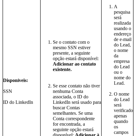
A
pesquisa
será
realizada
usando o
endereço
de e-mail
Se o contato com o
do Lead,
mesmo SSN estiver
o nome
presente, a seguinte
da
opção estará disponível:
empresa
Adicionar ao contato
do Lead
existente.
ou o
nome do
Disponíveis:
Lead.
Se esse contato não tiver
SSN
nenhuma Conta
O nome
associada, o ID do
do Lead
ID do LinkedIn
LinkedIn será usado para
será
buscar Contas
verificado
semelhantes. Se uma
apenas
Conta correspondente
quando
for encontrada, a
os
seguinte opção estará
campos
disponível:
Adicionar à