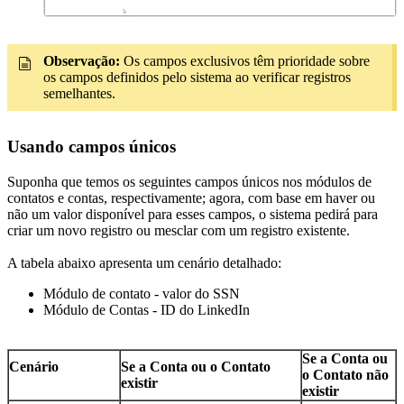
Observação:
Os campos exclusivos têm prioridade sobre
os campos definidos pelo sistema ao verificar registros
semelhantes.
Usando campos únicos
Suponha que temos os seguintes campos únicos nos módulos de
contatos e contas, respectivamente; agora, com base em haver ou
não um valor disponível para esses campos, o sistema pedirá para
criar um novo registro ou mesclar com um registro existente.
A tabela abaixo apresenta um cenário detalhado:
Módulo de contato - valor do SSN
Módulo de Contas - ID do LinkedIn
Se a Conta ou
Cenário
Se a Conta ou o Contato
o Contato não
existir
existir