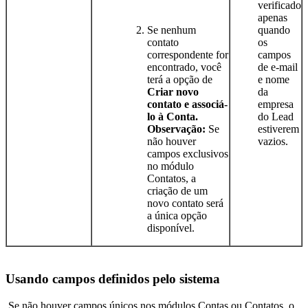
verificado
apenas
Se nenhum
quando
contato
os
correspondente for
campos
encontrado, você
de e-mail
terá a opção de
e nome
Criar novo
da
contato e associá-
empresa
lo à Conta.
do Lead
Observação:
Se
estiverem
não houver
vazios.
campos exclusivos
no módulo
Contatos, a
criação de um
novo contato será
a única opção
disponível.
Usando campos definidos pelo sistema
Se não houver campos únicos nos módulos Contas ou Contatos, o