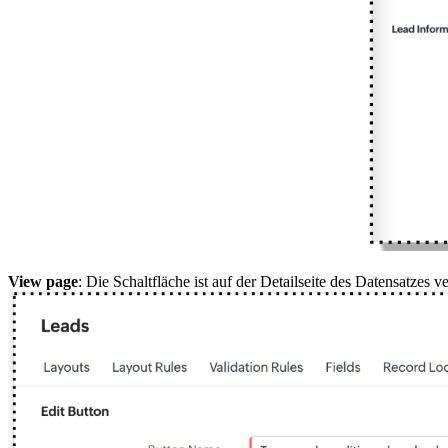
View page
: Die Schaltfläche ist auf der Detailseite des Datensatzes v