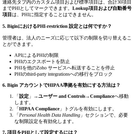
連絡先タブ内のカスタム項目および標準項目は、合計30項目
までPHIとしてマークできます。
Lookup項目および自動番号
項目
は、PHIに指定することはできません。
5. BiginにおけるPHI‑restriction 設定とは何ですか？
管理者は、法人のニーズに応じて以下の制限を切り替えるこ
とができます。
APIによるPHIの制限
PHIのエクスポートを防止
PHIを他のZoho サービスへ転送することを停止
PHIのthird‑party integrationsへの移行をブロック
6. Bigin アカウントでHIPAA準拠を有効にする方法は？
「
設定
」→
ユーザー and Controls
→
Compliance
へ移動
します。
「
HIPAA Compliance
」トグルを有効にします。
「
Personal Health Data Handling
」セクションで、必要
な制限設定を有効化します。
7. 項目をPHIとして設定するには？