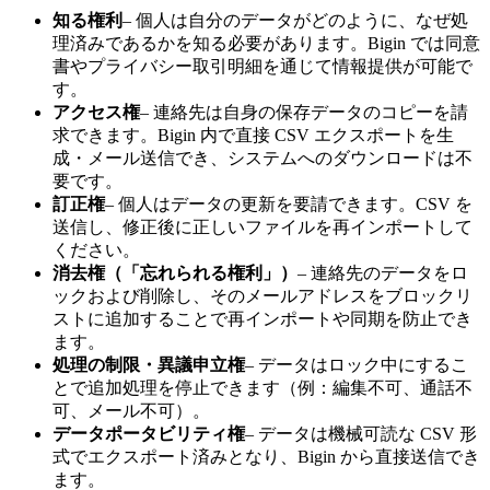
知る権利
– 個人は自分のデータがどのように、なぜ処
理済みであるかを知る必要があります。Bigin では同意
書やプライバシー取引明細を通じて情報提供が可能で
す。
アクセス権
– 連絡先は自身の保存データのコピーを請
求できます。Bigin 内で直接 CSV エクスポートを生
成・メール送信でき、システムへのダウンロードは不
要です。
訂正権
– 個人はデータの更新を要請できます。CSV を
送信し、修正後に正しいファイルを再インポートして
ください。
消去権（「忘れられる権利」）
– 連絡先のデータをロ
ックおよび削除し、そのメールアドレスをブロックリ
ストに追加することで再インポートや同期を防止でき
ます。
処理の制限・異議申立権
– データはロック中にするこ
とで追加処理を停止できます（例：編集不可、通話不
可、メール不可）。
データポータビリティ権
– データは機械可読な CSV 形
式でエクスポート済みとなり、Bigin から直接送信でき
ます。