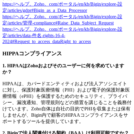
https://ヘルプ。Zoho。com/ポータル/en/kb/Bigin/explore-設
定/articles/gdpr#Bigin_as_a_Data_Processor
https://ヘルプ。Zoho。com/ポータル/en/kb/Bigin/explore-設
定/articles/管理-compliance#Raise_Data_Subject_Request
https://ヘルプ。Zoho。com/ポータル/en/kb/Bigin/explore-設
定/articles/data-件名-rights-16-4-
2024#Request_to_access_dataRight_to_access
HIPPAコンプライアンス
1. HIPAAはZohoおよびそのユーザーに何を求めています
か？
HIPAAは、カバードエンティティおよび法人アソシエイト
に対し、保護対象医療情報（PHI）および電子的保護対象医
療情報（ePHI）を保護するためのセキュリティ、プライバ
シー、漏洩通知、管理規則などの措置を講じることを義務付
けています。Zoho自体は自社の目的でPHIを収集または保有
しませんが、Bigin内で顧客のHIPAAコンプライアンスをサ
ポートするツールを提供しています。
2. Biginで法人関連付ける契約（BAA）は利用可能ですか？