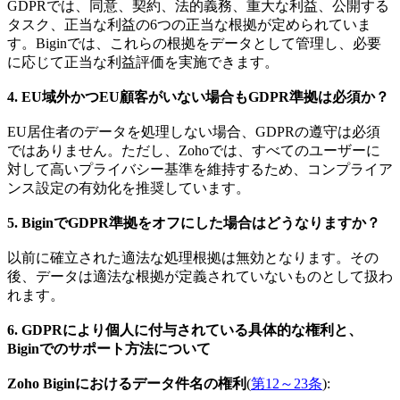
GDPRでは、同意、契約、法的義務、重大な利益、公開する
タスク、正当な利益の6つの正当な根拠が定められていま
す。Biginでは、これらの根拠をデータとして管理し、必要
に応じて正当な利益評価を実施できます。
4. EU域外かつEU顧客がいない場合もGDPR準拠は必須か？
EU居住者のデータを処理しない場合、GDPRの遵守は必須
ではありません。ただし、Zohoでは、すべてのユーザーに
対して高いプライバシー基準を維持するため、コンプライア
ンス設定の有効化を推奨しています。
5. BiginでGDPR準拠をオフにした場合はどうなりますか？
以前に確立された適法な処理根拠は無効となります。その
後、データは適法な根拠が定義されていないものとして扱わ
れます。
6. GDPRにより個人に付与されている具体的な権利と、
Biginでのサポート方法について
Zoho Biginにおけるデータ件名の権利
(
第12～23条
):