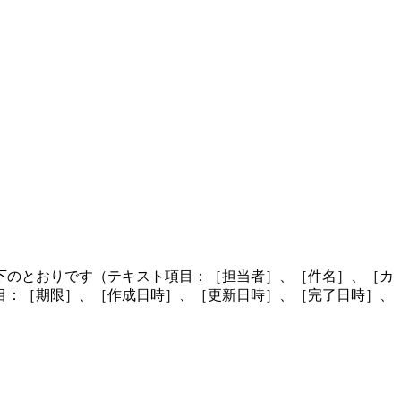
下のとおりです（テキスト項目：［担当者］、［件名］、［カ
目：［期限］、［作成日時］、［更新日時］、［完了日時］、