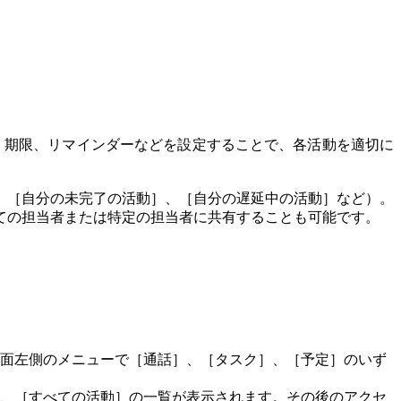
時、期限、リマインダーなどを設定することで、各活動を適切に
、［自分の未完了の活動］、［自分の遅延中の活動］など）。
ての担当者または特定の担当者に共有することも可能です。
面左側のメニューで［通話］、［タスク］、［予定］のいず
、［すべての活動］の一覧が表示されます。その後のアクセ