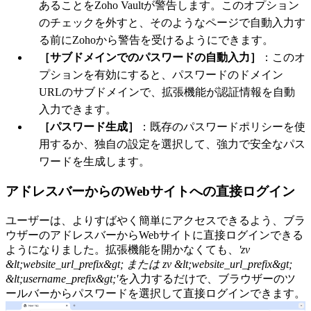
あることをZoho Vaultが警告します。このオプション
のチェックを外すと、そのようなページで自動入力す
る前にZohoから警告を受けるようにできます。
［サブドメインでのパスワードの自動入力］
：このオ
プションを有効にすると、パスワードのドメイン
URLのサブドメインで、拡張機能が認証情報を自動
入力できます。
［パスワード生成］
：既存のパスワードポリシーを使
用するか、独自の設定を選択して、強力で安全なパス
ワードを生成します。
アドレスバーからのWebサイトへの直接ログイン
ユーザーは、よりすばやく簡単にアクセスできるよう、ブラ
ウザーのアドレスバーからWebサイトに直接ログインできる
ようになりました。拡張機能を開かなくても、
'zv
&lt;website_url_prefix&gt; または zv &lt;website_url_prefix&gt;
&lt;username_prefix&gt;'
を入力するだけで、ブラウザーのツ
ールバーからパスワードを選択して直接ログインできます。