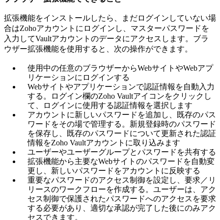
拡張機能をインストールしたら、まだログインしていない場
合はZohoアカウントにログインし、マスターパスワードを
入力してVaultアカウントのデータにアクセスします。ブラ
ウザー拡張機能を使用すると、次の操作ができます。
使用中の任意のブラウザーからWebサイトやWebアプ
リケーションにログインする
Webサイトやアプリケーションで認証情報を自動入力
する。ログイン欄のZoho Vaultアイコンをクリックし
て、ログインに使用する認証情報を選択します
アカウントに新しいパスワードを追加し、既存のパス
ワードをその場で管理する。新規登録時のパスワード
を保存し、既存のパスワードについて更新された認証
情報をZoho Vaultアカウントに取り込みます
ユーザーやユーザーグループとパスワードを共有する
拡張機能から主要なWebサイトのパスワードを自動変
更し、新しいパスワードをアカウントに反映する
重要なパスワードのアクセス制御を設定し、要求／リ
リースのワークフローを作成する。ユーザーは、アク
セス制御で保護されたパスワードへのアクセスを要求
する必要があり、適切な承認が完了した後にのみアク
セスできます。