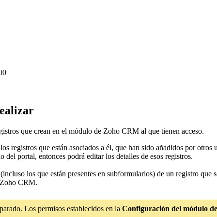
000
ealizar
s registros que crean en el módulo de Zoho CRM al que tienen acceso.
 los registros que están asociados a él, que han sido añadidos por otro
 del portal, entonces podrá editar los detalles de esos registros.
incluso los que están presentes en subformularios) de un registro que 
en Zoho CRM.
parado. Los permisos establecidos en la
Configuración del módulo de