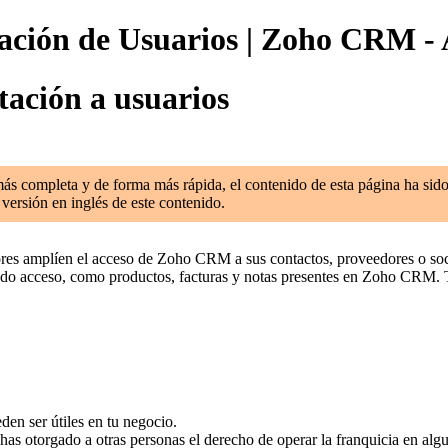
itación de Usuarios | Zoho CRM -
tación a usuarios
 más completa y de forma más rápida, el contenido de esta página ha sid
 versión en inglés de este contenido.
es amplíen el acceso de Zoho CRM a sus contactos, proveedores o soci
ado acceso, como productos, facturas y notas presentes en Zoho CRM. Tam
en ser útiles en tu negocio.
as otorgado a otras personas el derecho de operar la franquicia en alg