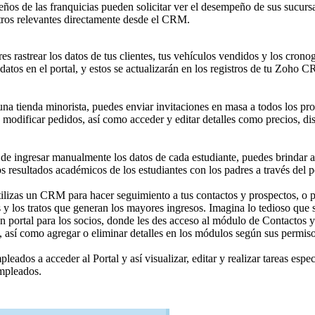
os de las franquicias pueden solicitar ver el desempeño de sus sucursale
stros relevantes directamente desde el CRM.
es rastrear los datos de tus clientes, tus vehículos vendidos y los cron
 datos en el portal, y estos se actualizarán en los registros de tu Zoho 
na tienda minorista, puedes enviar invitaciones en masa a todos los pro
 modificar pedidos, así como acceder y editar detalles como precios, di
 de ingresar manualmente los datos de cada estudiante, puedes brindar ac
los resultados académicos de los estudiantes con los padres a través del p
lizas un CRM para hacer seguimiento a tus contactos y prospectos, o par
os y los tratos que generan los mayores ingresos. Imagina lo tedioso qu
 un portal para los socios, donde les des acceso al módulo de Contacto
s, así como agregar o eliminar detalles en los módulos según sus permiso
mpleados a acceder al Portal y así visualizar, editar y realizar tareas e
empleados.