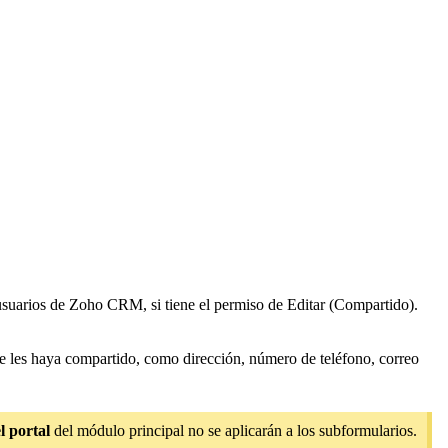
s usuarios de Zoho CRM, si tiene el permiso de Editar (Compartido).
se les haya compartido, como dirección, número de teléfono, correo
l portal
del módulo principal no se aplicarán a los subformularios.