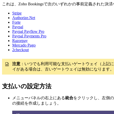
これは、Zoho Bookingsで次のいずれかの事前定義され
Stripe
Authorize.Net
Forte
Paypal
Paypal Payflow Pro
Paypal Payments Pro
Razorpay
Mercado Pago
2checkout
注意
：いつでも利用可能な支払いゲートウェイ（上記に
イがある場合は、古いゲートウェイは無効になります。
支払いの設定方法
メニューパネルの右上にある
統合
をクリックし、左側の
の接続を作成しましょう。