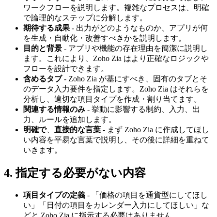
ワークフローを説明します。複雑なプロセスは、明確
で論理的なステップに分解します。
期待する成果
- 出力がどのようなものか、アプリが何
を生成・自動化・改善すべきかを説明します。
目的と背景
- アプリや機能の存在理由を簡潔に説明し
ます。これにより、Zoho Zia はより正確なロジックや
フローを設計できます。
含めるタブ
- Zoho Zia が基にすべき、固有のタブとそ
のデータ入力要件を指定します。Zoho Zia はそれらを
分析し、適切な項目タイプを作成・割り当てます。
関連する情報のみ
- 挙動に影響する制約、入力、出
力、ルールを追加します。
明確で
、
直接的な言葉
- まず Zoho Zia に作成してほし
い内容を平易な言葉で説明し、その後に詳細を重ねて
いきます。
4. 指定する必要がない内容
項目タイプの定義
- 「価格の項目を通貨型にしてほし
い」「日付の項目をカレンダー入力にしてほしい」な
どと Zoho Zia に指示する必要はありません。