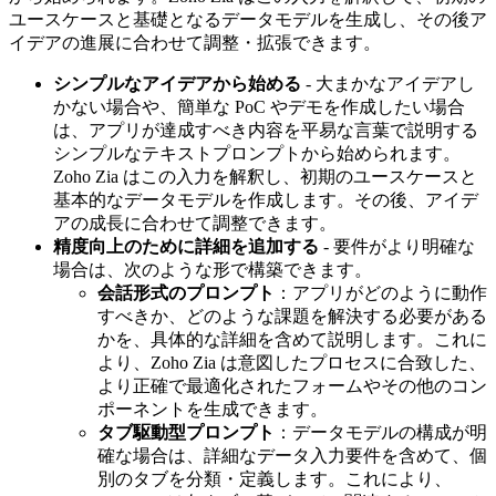
ユースケースと基礎となるデータモデルを生成し、その後ア
イデアの進展に合わせて調整・拡張できます。
シンプルなアイデアから始める
- 大まかなアイデアし
かない場合や、簡単な PoC やデモを作成したい場合
は、アプリが達成すべき内容を平易な言葉で説明する
シンプルなテキストプロンプトから始められます。
Zoho Zia はこの入力を解釈し、初期のユースケースと
基本的なデータモデルを作成します。その後、アイデ
アの成長に合わせて調整できます。
精度向上のために詳細を追加する
- 要件がより明確な
場合は、次のような形で構築できます。
会話形式のプロンプト
：アプリがどのように動作
すべきか、どのような課題を解決する必要がある
かを、具体的な詳細を含めて説明します。これに
より、Zoho Zia は意図したプロセスに合致した、
より正確で最適化されたフォームやその他のコン
ポーネントを生成できます。
タブ駆動型プロンプト
：データモデルの構成が明
確な場合は、詳細なデータ入力要件を含めて、個
別のタブを分類・定義します。これにより、