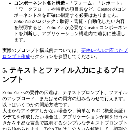
コンポーネント名と構造
- 「フォーム」「レポート」
「ワークフロー」や特定の項目名など、Creator のコン
ポーネント名を正確に指定する必要はありません。
Zoho Zia のロジック
：取得・閲覧・自動化したい内容
を説明すると、Zoho Zia が必要な Creator コンポーネン
トを判断し、アプリケーション構造内で適切に整理し
ます。
実際のプロンプト構成例については、
要件レベルに応じたプ
ロンプト作成
セクションを参照してください。
5. テキストとファイル入力によるプロ
ンプト
Zoho Zia への要件の伝達は、テキストプロンプト、ファイル
のアップロード、またはその両方の組み合わせで行えます。
以下はいくつかの開始方法です。
大まかなアイデアしかない場合や、簡単な PoC（概念実証）
やデモを作成したい場合は、アプリケーションが何を行うべ
きかを平易な言葉で説明するシンプルなテキストプロンプト
から始められます。Zoho Zia はこの入力を解釈して、初期の