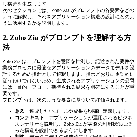
リ構造を生成します。
次のセクションでは、Zoho Zia がプロンプトの各要素をどの
ように解釈し、それをアプリケーション構造の設計にどのよ
うに活用するかを説明します。
2. Zoho Zia がプロンプトを理解する方
法
Zoho Zia は、プロンプトを意図を推測し、記述された要件や
業務プロセスに最適なアプリケーションのデータモデルを設
計するための指針として解釈します。指示どおりに逐語的に
従うわけではないため、生成されるアプリケーションの品質
には、目的、フロー、期待される結果を明確にすることが重
要です。
プロンプトは、次のような要素に基づいて評価されます。
意図
：達成したいゴールや成果を明確に定義します。
コンテキスト
：アプリケーションが運用されるビジネ
スシナリオを説明し、Zoho Zia が実際の利用状況に沿
った構造を設計できるようにします。
制約
：データモデルの作成時に必ず守るべきルール、