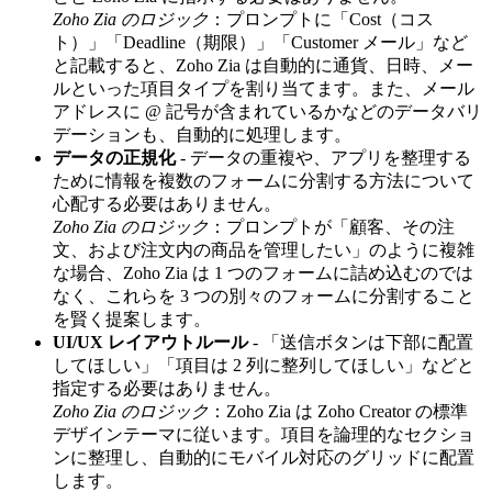
Zoho Zia のロジック
：プロンプトに「Cost（コス
ト）」「Deadline（期限）」「Customer メール」など
と記載すると、Zoho Zia は自動的に通貨、日時、メー
ルといった項目タイプを割り当てます。また、メール
アドレスに @ 記号が含まれているかなどのデータバリ
デーションも、自動的に処理します。
データの正規化
- データの重複や、アプリを整理する
ために情報を複数のフォームに分割する方法について
心配する必要はありません。
Zoho Zia のロジック
：プロンプトが「顧客、その注
文、および注文内の商品を管理したい」のように複雑
な場合、Zoho Zia は 1 つのフォームに詰め込むのでは
なく、これらを 3 つの別々のフォームに分割すること
を賢く提案します。
UI/UX レイアウトルール
- 「送信ボタンは下部に配置
してほしい」「項目は 2 列に整列してほしい」などと
指定する必要はありません。
Zoho Zia のロジック
：Zoho Zia は Zoho Creator の標準
デザインテーマに従います。項目を論理的なセクショ
ンに整理し、自動的にモバイル対応のグリッドに配置
します。