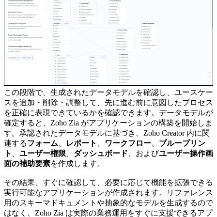
この段階で、生成されたデータモデルを確認し、ユースケー
スを追加・削除・調整して、先に進む前に意図したプロセス
を正確に表現できているかを確認できます。データモデルが
確定すると、Zoho Zia がアプリケーションの構築を開始しま
す。承認されたデータモデルに基づき、Zoho Creator 内に関
連する
フォーム
、
レポート
、
ワークフロー
、
ブループリン
ト
、
ユーザー権限
、
ダッシュボード
、および
ユーザー操作画
面の補助要素
を作成します。
その結果、すぐに確認して、必要に応じて機能を拡張できる
実行可能なアプリケーションが作成されます。リファレンス
用のスキーマドキュメントや抽象的なモデルを生成するので
はなく、Zoho Zia は実際の業務運用をすぐに支援できるアプ