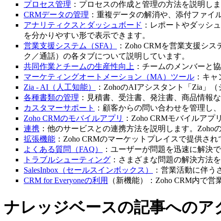
プロセス管理
：プロセスの作成と管理の方法を説明しま
CRMデータの管理
：重複データの解消や、添付ファイル
アナリティクスとダッシュボード
：レポートやダッシュ
を分かりやすい形で表示できます。
営業支援システム（SFA）
：Zoho CRMを営業支援
ク／通話）の各タブについて説明しています。
共同作業とチームの生産性向上
：チームのメンバーと協
マーケティングオートメーション（MA）ツール
：キャ
Zia - AI（人工知能）
：ZohoのAIアシスタント「Zi
各種書類の管理
：見積書、受注書、発注書、商品情報など
カスタマーサポート
：顧客からの問い合わせを管理し、
Zoho CRMのモバイルアプリ
：Zoho CRMモバイル
連携
：他のサービスとの連携方法を説明します。Zoho
拡張機能
：Zoho CRMのマーケットプレイスで提供
よくある質問（FAQ）
：ユーザーが問題を迅速に解決で
トラブルシューティング
：さまざまな問題の解決方法を
SalesInbox（セールスインボックス）
：営業活動に伴う
CRM for Everyoneの利用
（新機能）：Zoho CRM内
ナレッジベースの記事へのア