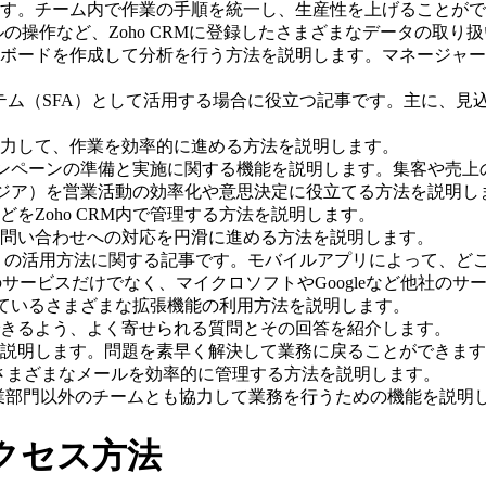
す。チーム内で作業の手順を統一し、生産性を上げることがで
の操作など、Zoho CRMに登録したさまざまなデータの取り
ボードを作成して分析を行う方法を説明します。マネージャー
システム（SFA）として活用する場合に役立つ記事です。主に
力して、作業を効率的に進める方法を説明します。
ンペーンの準備と実施に関する機能を説明します。集客や売上
a」（ジア）を営業活動の効率化や意思決定に役立てる方法を説明し
をZoho CRM内で管理する方法を説明します。
問い合わせへの対応を円滑に進める方法を説明します。
アプリの活用方法に関する記事です。モバイルアプリによって、
のサービスだけでなく、マイクロソフトやGoogleなど他社のサ
されているさまざまな拡張機能の利用方法を説明します。
きるよう、よく寄せられる質問とその回答を紹介します。
説明します。問題を素早く解決して業務に戻ることができます
さまざまなメールを効率的に管理する方法を説明します。
で営業部門以外のチームとも協力して業務を行うための機能を説明
クセス方法