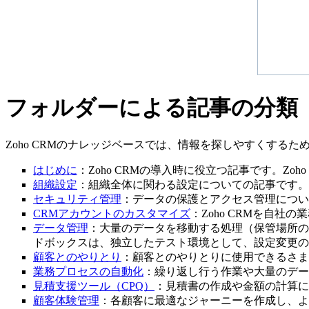
フォルダーによる記事の分類
Zoho CRMのナレッジベースでは、情報を探しやすくする
はじめに
：Zoho CRMの導入時に役立つ記事です。Zo
組織設定
：組織全体に関わる設定についての記事です。Z
セキュリティ管理
：データの保護とアクセス管理につい
CRMアカウントのカスタマイズ
：Zoho CRMを自
データ管理
：大量のデータを移動する処理（保管場所の
ドボックスは、独立したテスト環境として、設定変更の確
顧客とのやりとり
：顧客とのやりとりに使用できるさま
業務プロセスの自動化
：繰り返し行う作業や大量のデー
見積支援ツール（CPQ）
：見積書の作成や金額の計算に
顧客体験管理
：各顧客に最適なジャーニーを作成し、よ