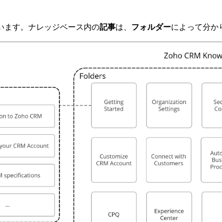
います。ナレッジベース内の
記事
は、
フォルダー
によって分か