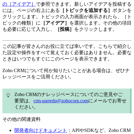
の［アイデア］
で参照できます。新しいアイデアを投稿する
には、ページの右上にある
［トピックを追加する］
ボタンを
クリックします。トピックの入力画面が表示されたら、［ト
ピックの種類］に
［アイデア］
を選択します。その他の項目
も必要に応じて入力し、
［投稿］
をクリックします。
この記事が皆さんのお役に立てば幸いです。こちらで紹介し
た設定や操作をすべて覚えておく必要はありません。必要な
ときはいつでもすぐにこのページを表示できます。
Zoho CRMについて何か知りたいことがある場合は、ぜひナ
レッジベースをご活用ください。
Zoho CRMのナレッジベースについてのご意見やご
要望は、
crm-useredu@zohocorp.com
にメールでお寄せ
ください。
その他の関連資料
開発者向けドキュメント
：APIやSDKなど、Zoho CRM