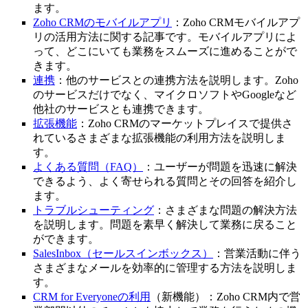
ます。
Zoho CRMのモバイルアプリ
：Zoho CRMモバイルアプ
リの活用方法に関する記事です。モバイルアプリによ
って、どこにいても業務をスムーズに進めることがで
きます。
連携
：他のサービスとの連携方法を説明します。Zoho
のサービスだけでなく、マイクロソフトやGoogleなど
他社のサービスとも連携できます。
拡張機能
：Zoho CRMのマーケットプレイスで提供さ
れているさまざまな拡張機能の利用方法を説明しま
す。
よくある質問（FAQ）
：ユーザーが問題を迅速に解決
できるよう、よく寄せられる質問とその回答を紹介し
ます。
トラブルシューティング
：さまざまな問題の解決方法
を説明します。問題を素早く解決して業務に戻ること
ができます。
SalesInbox（セールスインボックス）
：営業活動に伴う
さまざまなメールを効率的に管理する方法を説明しま
す。
CRM for Everyoneの利用
（新機能）：Zoho CRM内で営