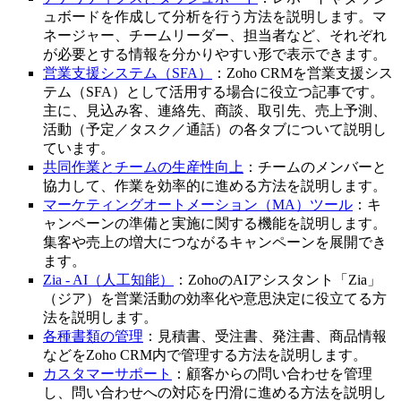
ュボードを作成して分析を行う方法を説明します。マ
ネージャー、チームリーダー、担当者など、それぞれ
が必要とする情報を分かりやすい形で表示できます。
営業支援システム（SFA）
：Zoho CRMを営業支援シス
テム（SFA）として活用する場合に役立つ記事です。
主に、見込み客、連絡先、商談、取引先、売上予測、
活動（予定／タスク／通話）の各タブについて説明し
ています。
共同作業とチームの生産性向上
：チームのメンバーと
協力して、作業を効率的に進める方法を説明します。
マーケティングオートメーション（MA）ツール
：キ
ャンペーンの準備と実施に関する機能を説明します。
集客や売上の増大につながるキャンペーンを展開でき
ます。
Zia - AI（人工知能）
：ZohoのAIアシスタント「Zia」
（ジア）を営業活動の効率化や意思決定に役立てる方
法を説明します。
各種書類の管理
：見積書、受注書、発注書、商品情報
などをZoho CRM内で管理する方法を説明します。
カスタマーサポート
：顧客からの問い合わせを管理
し、問い合わせへの対応を円滑に進める方法を説明し