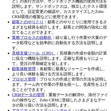
ど）の実行方法や、サンドボックス機能の使用方法を
説明します。サンドボックスは、独立したテスト環境
として、設定変更の確認や、カスタマイズしたZoho
CRM環境の複製などに使用できます。
顧客とのやりとり
：顧客とのやりとりに使用できるさ
まざまな経路を紹介します。顧客との関係の強化に役
立てることができます。
業務プロセスの自動化
：繰り返し行う作業や大量のデ
ータ処理などを効率的に自動化する方法を説明しま
す。
見積支援ツール（CPQ）
：見積書の作成や金額の計算
に役立つ機能を説明します。正確な見積もりによっ
て、受注の早期確定を促します。
顧客体験管理
：各顧客に最適なジャーニーを作成し、
より良い体験を届ける方法を説明します。
プロセス管理
：プロセスの作成と管理の方法を説明し
ます。チーム内で作業の手順を統一し、生産性を上げ
ることができます。
CRMデータの管理
：重複データの解消や、添付ファイ
ルの操作など、Zoho CRMに登録したさまざまなデー
タの取り扱い方法を説明します。
アナリティクスとダッシュボード
：レポートやダッシ