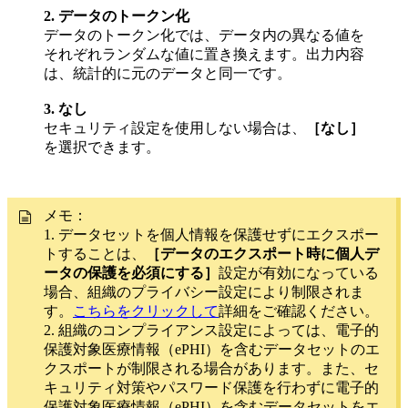
2. データのトークン化
データのトークン化では、データ内の異なる値を
それぞれランダムな値に置き換えます。出力内容
は、統計的に元のデータと同一です。
3. なし
セキュリティ設定を使用しない場合は、
［なし］
を選択できます。
メモ
：
1. データセットを
個人情報を保護せずにエクスポー
トすることは
、
［データのエクスポート時に個人デ
ータの保護を必須にする］
設定が
有効
になっている
場合、組織のプライバシー設定により制限されま
す。
こちらをクリックして
詳細をご確認ください。
2. 組織のコンプライアンス設定によっては、電子的
保護対象医療情報（ePHI）を含むデータセットのエ
クスポートが制限される場合があります。また、セ
キュリティ対策やパスワード保護を行わずに電子的
保護対象医療情報（ePHI）を含むデータセットをエ