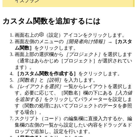
イズプラン
カスタム関数を追加するには
画面右上の
（設定）アイコンをクリックします。
画面左側のメニューの
［開発者向け情報］
→
［カスタ
ム関数］
をクリックします。
画面上部の選択欄から
［プロジェクト］
を選択します
（通常はあらかじめ［プロジェクト］が選択されてい
ます）。
［カスタム関数を作成する］
をクリックします。
［関数名］
と
［説明］
を入力します。
［レイアウトを選択］
一覧からレイアウトを選択しま
す。必要に応じて、［関数名］欄の下にある
［入力値
を追加する］
をクリックしてパラメーターを設定しま
す（関数の処理においてプロジェクトのデータを参照
する場合）。
スクリプト（コード）の編集欄に直接入力するか、編
集欄の左側の一覧から設定したい内容をドラッグ＆ド
ロップで追加し、設定を行います。