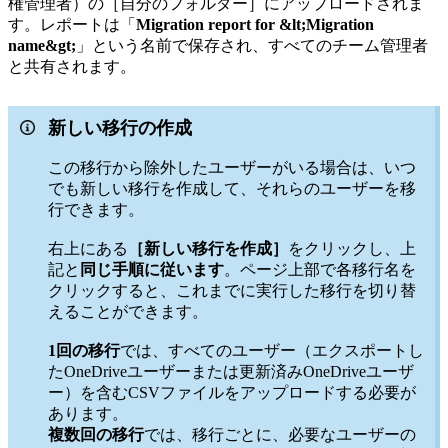
権管理者）の［自分のフォルダー］にアップロードされま
す。レポートは「
Migration report for &lt;Migration
name&gt;
」という名前で保存され、すべてのチーム管理者
と共有されます。
新しい移行の作成
この移行から除外したユーザーがいる場合は、いつ
でも新しい移行を作成して、それらのユーザーを移
行できます。
右上にある
［新しい移行を作成］
をクリックし、上
記と
同じ手順に従います
。ページ上部で各移行名を
クリックすると、これまでに実行した移行を切り替
えることができます。
1回の移行
では、すべてのユーザー（エクスポートし
たOneDriveユーザーまたは更新済みOneDriveユーザ
ー）を含むCSVファイルをアップロードする必要が
あります。
複数回の移行
では、移行ごとに、必要なユーザーの