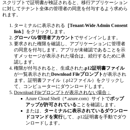
スクリプトで証明書が検証されると、移行アプリケーション
に対してテナント全体の管理者の同意を付与するよう求めら
れます。
ターミナルに表示される
［Tenant-Wide Admin Consent
link］
をクリックします。
グローバル管理者アカウント
でサインインします。
要求された権限を確認し、アプリケーションに管理者
の同意を付与します。アプリが未確認であることを示
すメッセージが表示された場合は、続行するために承
認します。
権限が付与されると、生成された
.p12証明書ファイル
が一覧表示された
Download Fileプロンプト
が表示され
ます。証明書ファイル（.p12ファイル）をクリックし
て、コンピューターにダウンロードします。
Download Fileプロンプトが表示されない場合：
Azure Cloud Shell（*.azure.com）サイトで
ポップ
アップが許可されている
ことを確認します。
または、
ターミナルに表示されているダウンロー
ドコマンドを実行
して、.p12証明書を手動でダウ
ンロードします。