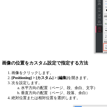
画像の位置をカスタム設定で指定する方法
画像をクリックします。
[Positioning] > [カスタム] > [編集]
を開きます。
次を設定します。
水平方向の配置（ページ、段、余白、文字）
垂直方向の配置（ページ、段落、余白）
絶対位置または相対位置を選択します。