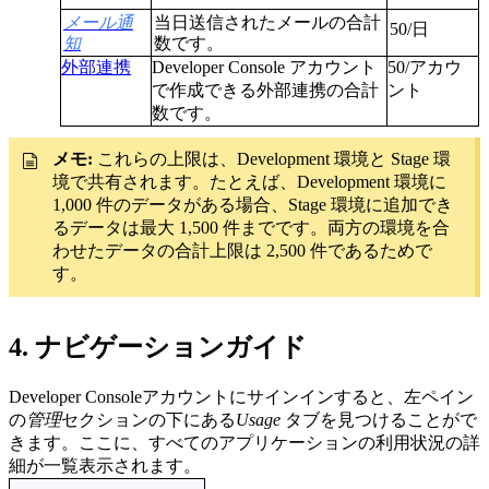
メール通
当日送信されたメールの合計
50/日
知
数です。
外部連携
Developer Console アカウント
50/アカウ
で作成できる外部連携の合計
ント
数です。
メモ:
これらの上限は、Development 環境と Stage 環
境で共有されます。たとえば、Development 環境に
1,000 件のデータがある場合、Stage 環境に追加でき
るデータは最大 1,500 件までです。両方の環境を合
わせたデータの合計上限は 2,500 件であるためで
す。
4. ナビゲーションガイド
Developer Console
アカウントにサインインすると、左ペイン
の
管理
セクションの下にある
Usage
タブを見つけることがで
きます。
ここに、すべてのアプリケーションの利用状況の詳
細が一覧表示されます。