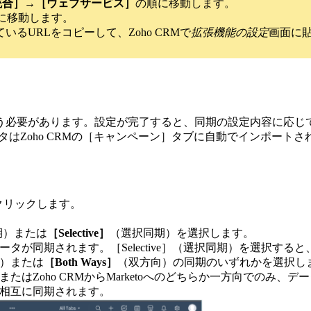
統合］→［ウェブサービス］
の順に移動します。
に移動します。
るURLをコピーして、Zoho CRMで
拡張機能の設定
画面に
要があります。設定が完了すると、同期の設定内容に応じて、Mar
タはZoho CRMの［キャンペーン］タブに自動でインポートされ
クリックします。
期）または
［Selective］
（選択同期）を選択します。
ータが同期されます。［Selective］（選択同期）を選択す
）または
［Both Ways］
（双方向）の同期のいずれかを選択し
Mへ、またはZoho CRMからMarketoへのどちらか一方向で
タが相互に同期されます。