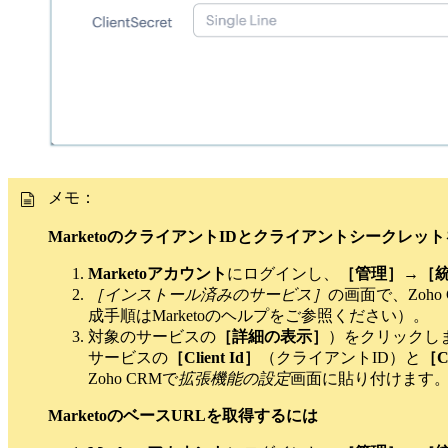
メモ：
MarketoのクライアントIDとクライアントシークレッ
Marketoアカウント
にログインし、
［管理］→［統合
［インストール済みのサービス］
の画面で、Zo
成手順はMarketoのヘルプをご参照ください）。
対象のサービスの
［詳細の表示］
）をクリックし
サービスの
［Client Id］
（クライアントID）と
［Cl
Zoho CRMで
拡張機能の設定
画面に貼り付けます
MarketoのベースURLを取得するには