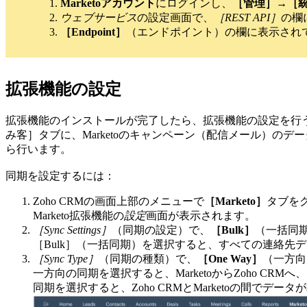
Marketoアカウント
にログインし、
［管理］→［
ウェブサービス
の設定画面で、
［REST API］
の欄
［Endpoint］
（エンドポイント）の欄に表示されてい
拡張機能の設定
拡張機能のインストールが完了したら、拡張機能の設定を行う必
み客］タブに、Marketoのキャンペーン（配信メール）のデー
ら行います。
同期を設定するには：
Zoho CRMの画面上部のメニューで
［Marketo］
タブを
Marketo拡張機能の
設定
画面が表示されます。
［Sync Settings］
（同期の設定）で、
［Bulk］
（一括同
［Bulk］（一括同期）を選択すると、すべての連絡先デ
［Sync Type］
（同期の種類）で、
［One Way］
（一方向
一方向の同期を選択すると、MarketoからZoho CR
同期を選択すると、Zoho CRMとMarketoの間でデー