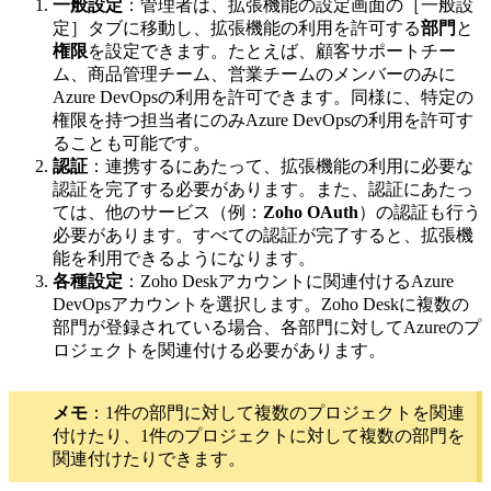
一般設定
：管理者は、拡張機能の設定画面の［一般設
定］タブに移動し、拡張機能の利用を許可する
部門
と
権限
を設定できます。たとえば、顧客サポートチー
ム、商品管理チーム、営業チームのメンバーのみに
Azure DevOpsの利用を許可できます。同様に、特定の
権限を持つ担当者にのみAzure DevOpsの利用を許可す
ることも可能です。
認証
：連携するにあたって、拡張機能の利用に必要な
認証を完了する必要があります。また、認証にあたっ
ては、他のサービス（例：
Zoho OAuth
）の認証も行う
必要があります。すべての認証が完了すると、拡張機
能を利用できるようになります。
各種設定
：Zoho Deskアカウントに関連付けるAzure
DevOpsアカウントを選択します。Zoho Deskに複数の
部門が登録されている場合、各部門に対してAzureのプ
ロジェクトを関連付ける必要があります。
メモ
：1件の部門に対して複数のプロジェクトを関連
付けたり、1件のプロジェクトに対して複数の部門を
関連付けたりできます。