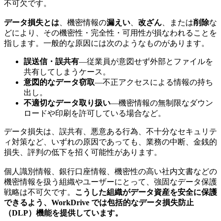
不可欠です。
データ損失とは
、機密情報の
漏えい
、
改ざん
、または
削除
な
どにより、その機密性・完全性・可用性が損なわれることを
指します。一般的な原因には次のようなものがあります。
誤送信・誤共有
—従業員が意図せず外部とファイルを
共有してしまうケース。
意図的なデータ窃取
—不正アクセスによる情報の持ち
出し。
不適切なデータ取り扱い
—機密情報の無制限なダウン
ロードや印刷を許可している場合など。
データ損失は、誤共有、悪意ある行為、不十分なセキュリテ
ィ対策など、いずれの原因であっても、業務の中断、金銭的
損失、評判の低下を招く可能性があります。
個人識別情報、銀行口座情報、機密性の高い社内文書などの
機密情報を扱う組織やユーザーにとって、強固なデータ保護
戦略は不可欠です。
こうした組織がデータ資産を安全に保護
できるよう、WorkDrive では包括的なデータ損失防止
（DLP）機能を提供しています。