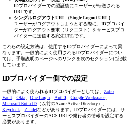
IDプロバイダーでの認証後にユーザーが転送される
URLです。
シングルログアウトURL（Single Logout URL）
ユーザーがログアウトしようとする際に、IDプロバイ
ダーがログアウト要求（リクエスト）をサービスプロ
バイダーに送信する宛先URLです。
これらの設定方法は、使用するIDプロバイダーによって異
なります。一般的によく使用されるIDプロバイダーについ
ては、手順説明のページへのリンクを次のセクションに記載
しています。
IDプロバイダー側での設定
一般的によく使われるIDプロバイダーとしては、
Zoho
Vault
、
Okta
、
One Login
、
Auth0
、
Google Workspace
、
Microsoft Entra ID
（以前のAzure Active Directory）、
Keycloak
、
Zitadel
などがあります。IDプロバイダーには、サ
ービスプロバイダーのACS URLや発行者の情報を設定する
必要があります。