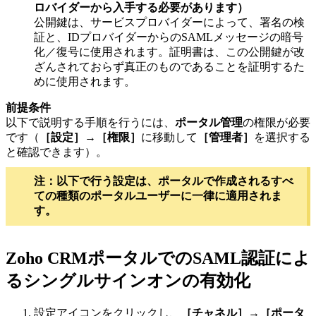
ロバイダーから入手する必要があります）
公開鍵は、サービスプロバイダーによって、署名の検
証と、IDプロバイダーからのSAMLメッセージの暗号
化／復号に使用されます。証明書は、この公開鍵が改
ざんされておらず真正のものであることを証明するた
めに使用されます。
前提条件
以下で説明する手順を行うには、
ポータル管理
の権限が必要
です（
［設定］→［権限］
に移動して
［管理者］
を選択する
と確認できます）。
注：以下で行う設定は、ポータルで作成されるすべ
ての種類のポータルユーザーに一律に適用されま
す。
Zoho CRMポータルでのSAML認証によ
るシングルサインオンの有効化
設定アイコンをクリックし、
［チャネル］→［ポータ