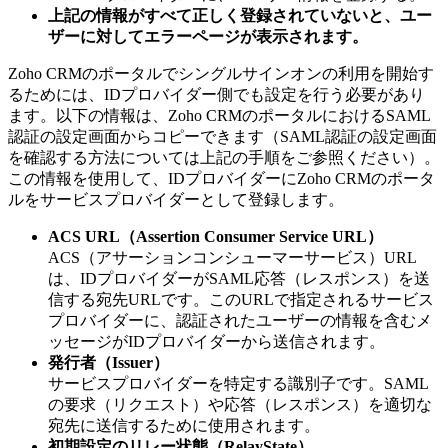
上記の情報がすべて正しく登録されていないと、ユー
ザーに対してエラーページが表示されます。
Zoho CRMのポータルでシングルサインオンの利用を開始す
るためには、IDプロバイダー側でも設定を行う必要があり
ます。以下の情報は、Zoho CRMのポータルにおけるSAML
認証の設定画面からコピーできます（SAML認証の設定画面
を確認する方法については上記の手順をご参照ください）。
この情報を使用して、IDプロバイダーにZoho CRMのポータ
ルをサービスプロバイダーとして登録します。
ACS URL（Assertion Consumer Service URL）
ACS（アサーションコンシューマーサービス）URL
は、IDプロバイダーがSAML応答（レスポンス）を送
信する宛先URLです。このURLで指定されるサービス
プロバイダーに、認証されたユーザーの情報を含むメ
ッセージがIDプロバイダーから送信されます。
発行者（Issuer）
サービスプロバイダーを特定する識別子です。SAML
の要求（リクエスト）や応答（レスポンス）を適切な
宛先に送信するために使用されます。
初期設定のリレー状態（RelayState）