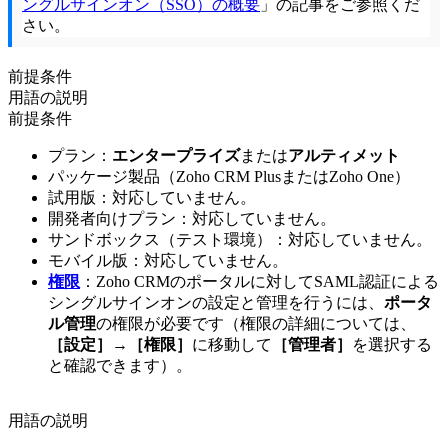
ングルサインオン（SSO）の概要
」の記事をご参照くだ
さい。
前提条件
用語の説明
前提条件
プラン：
エンタープライズ
または
アルティメット
パッケージ製品（Zoho CRM PlusまたはZoho One）
試用版：対応していません。
開発者向けプラン：対応していません。
サンドボックス（テスト環境）：対応していません。
モバイル版：対応していません。
権限
：Zoho CRMのポータルに対してSAML認証による
シングルサインオンの設定と管理を行うには、
ポータ
ル管理
の権限が必要です（権限の詳細については、
［設定］→［権限］
に移動して
［管理者］
を選択する
と確認できます）。
用語の説明