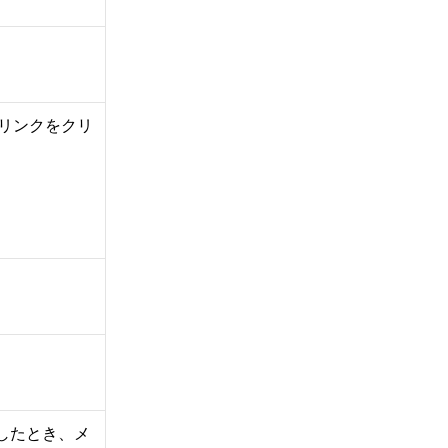
のリンクをクリ
。
封したとき、メ