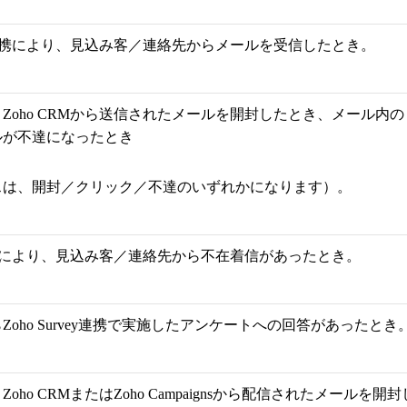
ール連携により、見込み客／連絡先からメールを受信したとき。
Zoho CRMから送信されたメールを開封したとき、メール内
ルが不達になったとき
スは、開封／クリック／不達のいずれかになります）。
話連携により、見込み客／連絡先から不在着信があったとき。
oho Survey連携で実施したアンケートへの回答があったとき
ho CRMまたはZoho Campaignsから配信されたメールを開