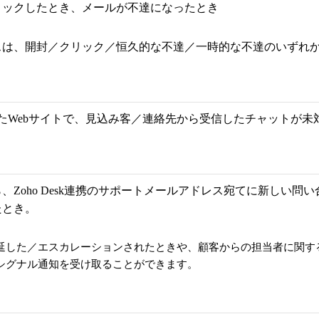
リックしたとき、メールが不達になったとき
スは、開封／クリック／恒久的な不達／一時的な不達のいずれ
Qを連携したWebサイトで、見込み客／連絡先から受信したチャットが
、Zoho Desk連携のサポートメールアドレス宛てに新しい問
たとき。
延した／エスカレーションされたときや、顧客からの担当者に関す
シグナル通知を受け取ることができます。