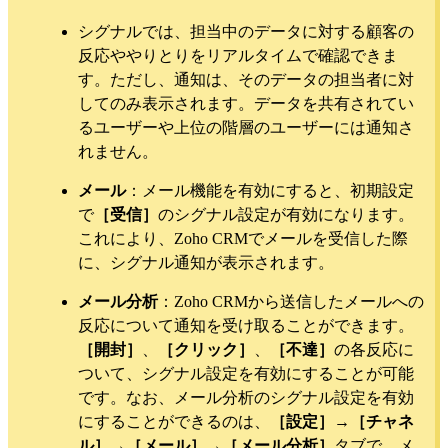
シグナルでは、担当中のデータに対する顧客の
反応ややりとりをリアルタイムで確認できま
す。ただし、通知は、そのデータの担当者に対
してのみ表示されます。データを共有されてい
るユーザーや上位の階層のユーザーには通知さ
れません。
メール
：
メール機能を有効にすると、初期設定
で
［受信］
のシグナル設定が有効になります。
これにより、Zoho CRMでメールを受信した際
に、シグナル通知が表示されます。
メール分析
：Zoho CRMから送信したメールへの
反応について通知を受け取ることができます。
［開封］
、
［クリック］
、
［不達］
の各反応に
ついて、シグナル設定を有効にすることが可能
です。
なお、メール分析のシグナル設定を有効
にすることができるのは、
［設定］
→
［チャネ
ル］
→
［メール］
→
［メール分析］
タブで、メ