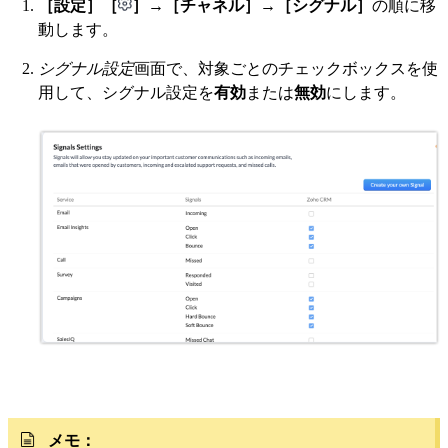
［設定］［
］
→
［チャネル］
→
［シグナル］
の順に移
動します。
シグナル設定
画面で、対象ごとのチェックボックスを使
用して、シグナル設定を
有効
または
無効
にします。
メモ：