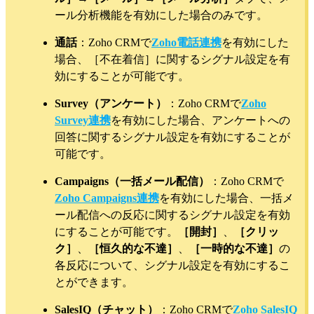
ール分析機能を有効にした場合のみです。
通話
：Zoho CRMで
Zoho電話連携
を有効にした
場合、［不在着信］に関するシグナル設定を有
効にすることが可能です。
Survey（アンケート）
：Zoho CRMで
Zoho
Survey連携
を有効にした場合、アンケートへの
回答に関するシグナル設定を有効にすることが
可能です。
Campaigns（一括メール配信）
：Zoho CRMで
Zoho Campaigns連携
を有効にした場合、一括メ
ール配信への反応に関するシグナル設定を有効
にすることが可能です。
［開封］
、
［クリッ
ク］
、
［恒久的な不達］
、
［一時的な不達］
の
各反応について、シグナル設定を有効にするこ
とができます。
SalesIQ（チャット）
：Zoho CRMで
Zoho SalesIQ