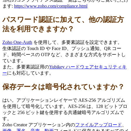
ます:
https://www.zoho.com/compliance.html
パスワード認証に加えて、他の認証方
法を利用できますか？
Zoho One-Auth
を使用して、多要素認証を設定できます。
生体認証の Touch ID や Face ID、プッシュ通知、QR コー
ド、時間ベースの OTP など、さまざまな方式をサポートし
ています。
また、多要素認証用の
Yubikey ハードウェアセキュリティキ
ー
にも対応しています。
保存データは暗号化されていますか？
はい。アプリケーションレイヤーで AES-256 アルゴリズム
を使用して暗号化しています。AES-256 は、128 ビットブロ
ックと 256 ビット鍵を使用する共通鍵暗号アルゴリズムで
す。
Zoho Creator アプリケーション内の
ファイルアップロード
、
画像
、
署名
、
音声
、
動画
フィールドに保存されるすべてのメ