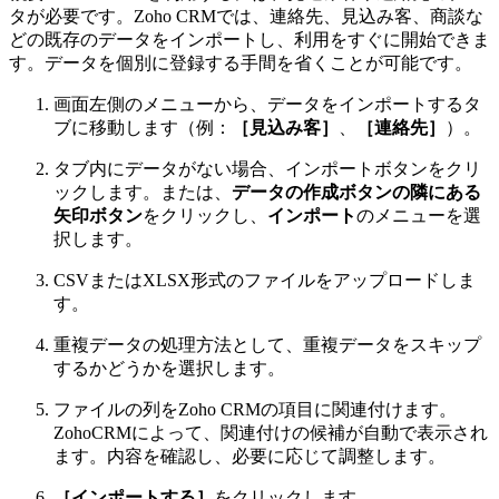
タが必要です。Zoho CRMでは、連絡先、見込み客、商談な
どの既存のデータをインポートし、利用をすぐに開始できま
す。データを個別に登録する手間を省くことが可能です。
画面左側のメニューから、データをインポートするタ
ブに移動します（例：
［見込み客］
、
［連絡先］
）。
タブ内にデータがない場合、インポートボタンをクリ
ックします。または、
データの作成ボタンの隣にある
矢印ボタン
をクリックし、
インポート
のメニューを選
択します。
CSVまたはXLSX形式のファイルをアップロードしま
す。
重複データの処理方法として、重複データをスキップ
するかどうかを選択します。
ファイルの列をZoho CRMの項目に関連付けます。
ZohoCRMによって、関連付けの候補が自動で表示され
ます。内容を確認し、必要に応じて調整します。
［インポートする］
をクリックします。