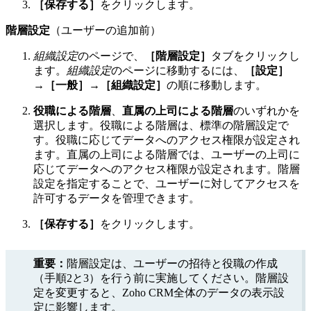
［保存する］
をクリックします。
階層設定
（ユーザーの追加前）
組織設定
のページで、
［階層設定］
タブをクリックし
ます。
組織設定
のページに移動するには、
［設定］
→［一般］→［組織設定］
の順に移動します。
役職による階層
、
直属の上司による階層
のいずれかを
選択します。役職による階層は、標準の階層設定で
す。役職に応じてデータへのアクセス権限が設定され
ます。直属の上司による階層では、ユーザーの上司に
応じてデータへのアクセス権限が設定されます。階層
設定を指定することで、ユーザーに対してアクセスを
許可するデータを管理できます。
［保存する］
をクリックします。
重要：
階層設定は、ユーザーの招待と役職の作成
（手順2と3）を行う前に実施してください。階層設
定を変更すると、Zoho CRM全体のデータの表示設
定に影響します。