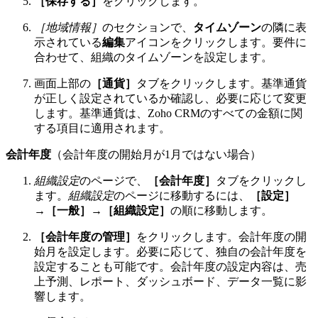
［保存する］
をクリックします。
［地域情報］
のセクションで、
タイムゾーン
の隣に表
示されている
編集
アイコンをクリックします。要件に
合わせて、組織のタイムゾーンを設定します。
画面上部の
［通貨］
タブをクリックします。基準通貨
が正しく設定されているか確認し、必要に応じて変更
します。基準通貨は、Zoho CRMのすべての金額に関
する項目に適用されます。
会計年度
（会計年度の開始月が1月ではない場合）
組織設定
のページで、
［会計年度］
タブをクリックし
ます。
組織設定
のページに移動するには、
［設定］
→［一般］→［組織設定］
の順に移動します。
［会計年度の管理］
をクリックします。会計年度の開
始月を設定します。必要に応じて、独自の会計年度を
設定することも可能です。会計年度の設定内容は、売
上予測、レポート、ダッシュボード、データ一覧に影
響します。