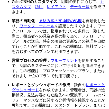
ZohoCRMのカスタマイズ
：組織の要件に応じて、
カ
スタムタブ
、
項目
、
レイアウト
、
データ一覧
を作成で
きます。
業務の自動化
：
見込み客の変換時の処理
を自動化した
り、
ワークフロールール
を設定したりできます。ワー
クフロールールでは、指定されている条件に一致した
際に、担当者への見込み客の割り当て、フォローアッ
プメールの送信、特定の項目の更新などの処理を自動
で行うことが可能です。これらの機能は、無料プラン
を含むすべてのプランで利用できます。
営業プロセスの管理
：
ブループリント
を使用すること
で、商談の各ステージにおいて行う対応を管理できま
す。この機能は、プロフェッショナルプラン、または
それより上位のプランで利用可能です。
レポートとダッシュボードの作成
：独自の
レポートと
ダッシュボード
を作成できます。管理者は、商談の進
捗状況、見込み客から連絡先への変換率、チームのパ
フォーマンスなどに関する分析情報を確認することが
可能です。この機能は、スタンダードプラン、または