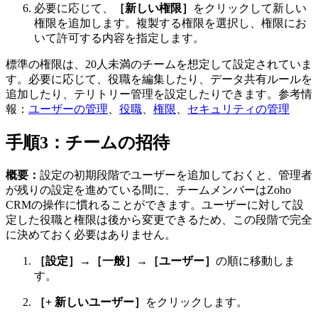
必要に応じて、
［新しい権限］
をクリックして新しい
権限を追加します。複製する権限を選択し、権限にお
いて許可する内容を指定します。
標準の権限は、20人未満のチームを想定して設定されていま
す。必要に応じて、役職を編集したり、データ共有ルールを
追加したり、テリトリー管理を設定したりできます。参考情
報：
ユーザーの管理
、
役職
、
権限
、
セキュリティの管理
手順3：チームの招待
概要：
設定の初期段階でユーザーを追加しておくと、管理者
が残りの設定を進めている間に、チームメンバーはZoho
CRMの操作に慣れることができます。ユーザーに対して設
定した役職と権限は後から変更できるため、この段階で完全
に決めておく必要はありません。
［設定］→［一般］→［ユーザー］
の順に移動しま
す。
［+ 新しいユーザー］
をクリックします。