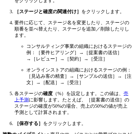
をクリックします。
［ステージと確度の関連付け］
をクリックします。
要件に応じて、ステージ名を変更したり、ステージの
順番を並べ替えたり、ステージを追加／削除したりし
ます。
コンサルティング事業の組織におけるステージの
例：［要件ヒアリング］→［提案書の送信］
→［レビュー］→［契約］→［受注］
オンラインストアの組織におけるステージの例：
［見込み客の精査］→［サンプルの送信］→［注
文］→［配送］→［受注］
各ステージの
確度
（%）を設定します。この値は、
売
上予測
に影響します。たとえば、［提案書の送信］の
ステージの確度が50%の場合、売上の50%の値が売上
予測として計算されます。
［保存する］
をクリックします。