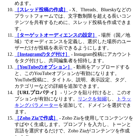
めます。
［スレッド投稿の作成］
- X、Threads、Blueskyなどの
プラットフォームでは、文字数制限を超える長いコン
テンツを共有するために、スレッド投稿を作成できま
す。
［ターゲットオーディエンスの設定］
- 場所（国／地
域）でオーディエンスを定義し、選択した場所のユー
ザーだけが投稿を表示できるようにします。
［Instagramのタグ付け］
- Instagram投稿にアカウント
をタグ付けし、共同編集者を招待します。
［YouTubeのオプション］
- 動画をアップロードする
と、このYouTubeオプションが有効になります。
YouTube投稿に、タイトル、説明、表示設定、タグ、
カテゴリーなどの詳細を追加できます。
［URLプロパティ］
- リンクを貼り付けると、このオ
プションが有効になります。
リンクを短縮
し、
トラッ
キングパラメーター
を追加して、ドメインを選択でき
ます。
［Zoho Ziaで作成］
- Zoho Ziaを使用してコンテンツを
すばやく生成します。プロンプトを入力し、トーンと
言語を選択するだけで、Zoho Ziaがコンテンツを作成